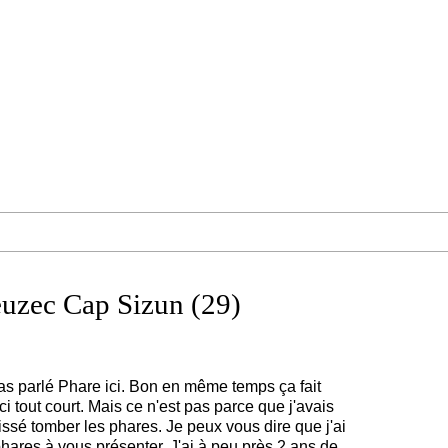
euzec Cap Sizun (29)
pas parlé Phare ici. Bon en même temps ça fait
i tout court. Mais ce n'est pas parce que j'avais
issé tomber les phares. Je peux vous dire que j'ai
hares à vous présenter. J'ai à peu près 2 ans de