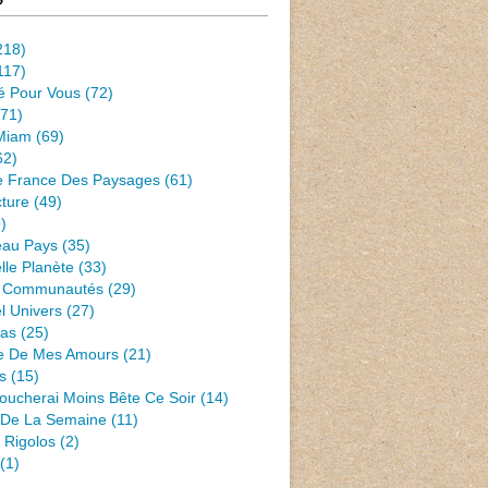
218)
117)
té Pour Vous
(72)
71)
Miam
(69)
62)
e France Des Paysages
(61)
ture
(49)
)
eau Pays
(35)
lle Planète
(33)
 Communautés
(29)
l Univers
(27)
Pas
(25)
e De Mes Amours
(21)
s
(15)
oucherai Moins Bête Ce Soir
(14)
s De La Semaine
(11)
 Rigolos
(2)
(1)