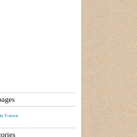
pages
de France
ories