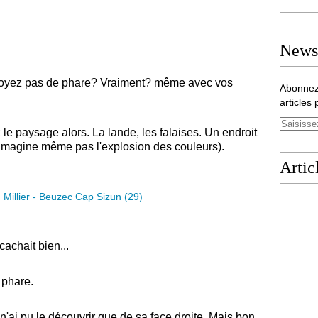
Newsl
oyez pas de phare? Vraiment? même avec vos
Abonnez
articles 
le paysage alors. La lande, les falaises. Un endroit
n'imagine même pas l'explosion des couleurs).
Artic
cachait bien...
 phare.
 n'ai pu le découvrir que de sa face droite. Mais bon