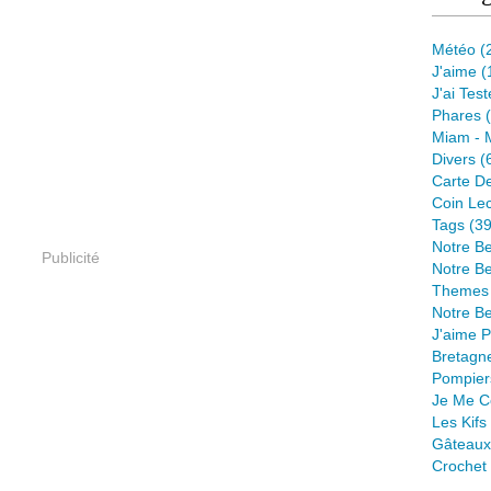
Météo
(
J'aime
(
J'ai Tes
Phares
(
Miam - 
Divers
(
Carte D
Coin Lec
Tags
(39
Notre B
Publicité
Notre Be
Themes
Notre Be
J'aime 
Bretagn
Pompier
Je Me C
Les Kif
Gâteaux
Crochet