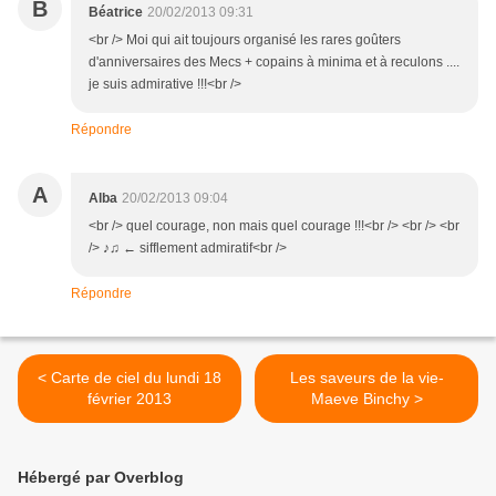
B
Béatrice
20/02/2013 09:31
<br /> Moi qui ait toujours organisé les rares goûters
d'anniversaires des Mecs + copains à minima et à reculons ....
je suis admirative !!!<br />
Répondre
A
Alba
20/02/2013 09:04
<br /> quel courage, non mais quel courage !!!<br /> <br /> <br
/> ♪♫ ← sifflement admiratif<br />
Répondre
< Carte de ciel du lundi 18
Les saveurs de la vie-
février 2013
Maeve Binchy >
Hébergé par Overblog