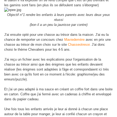
le ballon il va exploser on se rend compte que c'est un jeu d'enfant et
les gamins sont fans (en plus ils se défoulent sans s'éborgner)
Objectif n°1 rendre les enfants à leurs parents avec leurs deux yeux
réussi
(bon il a un peu la jaunisse par contre)
J'ai ensuite opté pour une chasse au trésor dans la maison. J'ai eu la
chance de remporter un concours chez
Maviedemère
avec en prix une
chasse au trésor de mon choix sur le site
Chasseotresor
. J'ai donc
choisi le thème Chevaliers pour les 4-5 ans.
J'ai reçu un fichier avec les explications pour l'organisation de la
chasse au trésor ainsi que des énigmes que les enfants devaient
réaliser (les énigmes sont adaptées à l'âge et correspondaient ici très
bien avec ce qu'ils font en ce moment à l'école: graphisme/jeu des
erreurs/puzzle).
Et j'ai un peu adapté à ma sauce en créant un coffre fort dans une boite
en carton. Coffre que j'ai fermé avec un cadenas à chiffre et enveloppé
dans du papier cadeau.
Une fois tous les enfants arrivés je leur ai donné à chacun une place
autour de la table pour manger, je leur ai confié chacun un crayon et