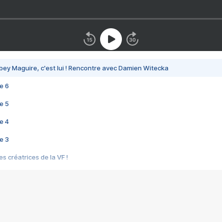
bey Maguire, c'est lui ! Rencontre avec Damien Witecka
e 6
e 5
e 4
e 3
s créatrices de la VF !
e 2
e 1
e Mektoub My Love arrive enfin ! Rencontre avec Shaïn Boumedine et Sal