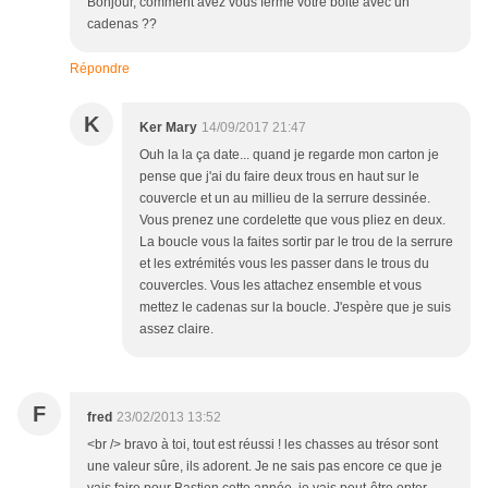
Bonjour, comment avez vous fermé votre boite avec un
cadenas ??
Répondre
K
Ker Mary
14/09/2017 21:47
Ouh la la ça date... quand je regarde mon carton je
pense que j'ai du faire deux trous en haut sur le
couvercle et un au millieu de la serrure dessinée.
Vous prenez une cordelette que vous pliez en deux.
La boucle vous la faites sortir par le trou de la serrure
et les extrémités vous les passer dans le trous du
couvercles. Vous les attachez ensemble et vous
mettez le cadenas sur la boucle. J'espère que je suis
assez claire.
F
fred
23/02/2013 13:52
<br /> bravo à toi, tout est réussi ! les chasses au trésor sont
une valeur sûre, ils adorent. Je ne sais pas encore ce que je