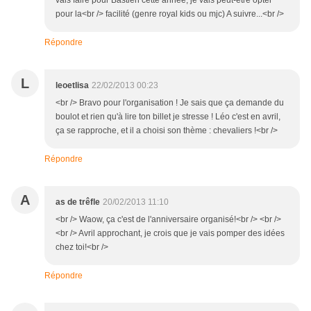
vais faire pour Bastien cette année, je vais peut-être opter
pour la<br /> facilité (genre royal kids ou mjc) A suivre...<br />
Répondre
L
leoetlisa
22/02/2013 00:23
<br /> Bravo pour l'organisation ! Je sais que ça demande du
boulot et rien qu'à lire ton billet je stresse ! Léo c'est en avril,
ça se rapproche, et il a choisi son thème : chevaliers !<br />
Répondre
A
as de trêfle
20/02/2013 11:10
<br /> Waow, ça c'est de l'anniversaire organisé!<br /> <br />
<br /> Avril approchant, je crois que je vais pomper des idées
chez toi!<br />
Répondre