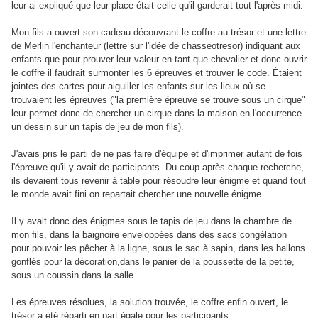
leur ai expliqué que leur place était celle qu'il garderait tout l'après midi.
Mon fils a ouvert son cadeau découvrant le coffre au trésor et une lettre
de Merlin l'enchanteur (lettre sur l'idée de chasseotresor) indiquant aux
enfants que pour prouver leur valeur en tant que chevalier et donc ouvrir
le coffre il faudrait surmonter les 6 épreuves et trouver le code. Étaient
jointes des cartes pour aiguiller les enfants sur les lieux où se
trouvaient les épreuves ("la première épreuve se trouve sous un cirque"
leur permet donc de chercher un cirque dans la maison en l'occurrence
un dessin sur un tapis de jeu de mon fils).
J'avais pris le parti de ne pas faire d'équipe et d'imprimer autant de fois
l'épreuve qu'il y avait de participants. Du coup après chaque recherche,
ils devaient tous revenir à table pour résoudre leur énigme et quand tout
le monde avait fini on repartait chercher une nouvelle énigme.
Il y avait donc des énigmes sous le tapis de jeu dans la chambre de
mon fils, dans la baignoire enveloppées dans des sacs congélation
pour pouvoir les pêcher à la ligne, sous le sac à sapin, dans les ballons
gonflés pour la décoration,dans le panier de la poussette de la petite,
sous un coussin dans la salle.
Les épreuves résolues, la solution trouvée, le coffre enfin ouvert, le
trésor a été réparti en part égale pour les participants.