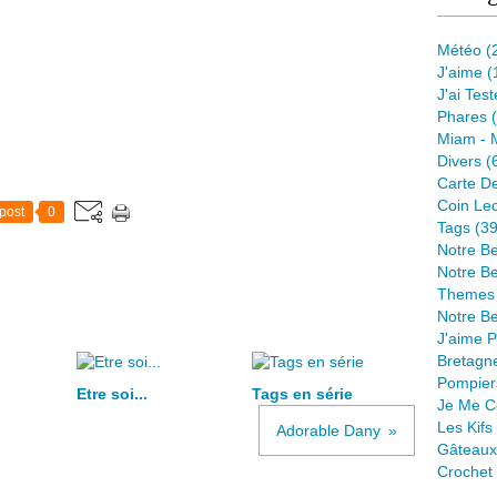
Météo
(
J'aime
(
J'ai Tes
Phares
(
Miam - 
Divers
(
Carte D
Coin Lec
post
0
Tags
(39
Notre B
Notre Be
Themes
Notre Be
J'aime 
Bretagn
Pompier
Etre soi...
Tags en série
Je Me C
Les Kif
Adorable Dany
Gâteaux
Crochet