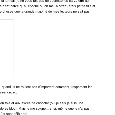
 la la mais je ne vous fait pas de cachotteries ça va être dur.
 c'est parce qu'à l'époque où on me l'a offert j'étais petite fille et
r 5 choses que la grande majorité de mes lecteurs ne sait pas.
... quand ils ne roulent pas n'importent comment, respectent les
nséance, etc....
n foie et aux excès de chocolat (oui je sais je suis une
de se blog). Mais je me soigne... si si, même que je n'ai pas
ls sont déjà sorti....