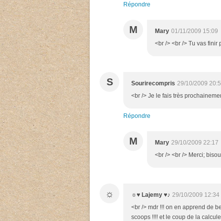
Répondre
M
Mary
01/11/2009 15:09
<br /> <br /> Tu vas finir 
S
Sourirecompris
29/10/2009 20:
<br /> Je le fais très prochainement
Répondre
M
Mary
29/10/2009 22:17
<br /> <br /> Merci; bisou
☼
☼♥ Lajemy ♥♪
29/10/2009 12:34
<br /> mdr !!! on en apprend de bel
scoops !!!! et le coup de la calcule