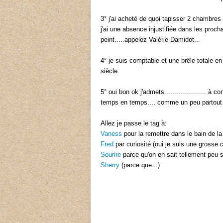
3° j'ai acheté de quoi tapisser 2 chambres e
j'ai une absence injustifiée dans les proch
peint.....appelez Valérie Damidot...
4° je suis comptable et une brêle totale en
siècle.
5° oui bon ok j'admets..................... à
temps en temps.... comme un peu partout d'a
Allez je passe le tag à:
Vaness
pour la remettre dans le bain de l
Fred
par curiosité (oui je suis une grosse 
Sourire
parce qu'on en sait tellement peu s
Sherry
(parce que...)