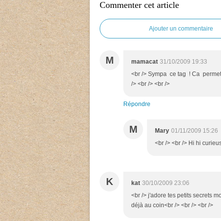
Commenter cet article
Ajouter un commentaire
M
mamacat
31/10/2009 19:33
<br /> Sympa ce tag ! Ca permet d
/> <br /> <br />
Répondre
M
Mary
01/11/2009 15:26
<br /> <br /> Hi hi curieu
K
kat
30/10/2009 23:06
<br /> j'adore tes petits secrets m
déjà au coin<br /> <br /> <br />