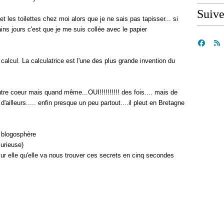
Suiv
t les toilettes chez moi alors que je ne sais pas tapisser... si
ains jours c'est que je me suis collée avec le papier
 calcul. La calculatrice est l'une des plus grande invention du
 contre coeur mais quand même...OUI!!!!!!!!!! des fois.... mais de
illeurs..... enfin presque un peu partout....il pleut en Bretagne
a blogosphère
curieuse)
ur elle qu'elle va nous trouver ces secrets en cinq secondes