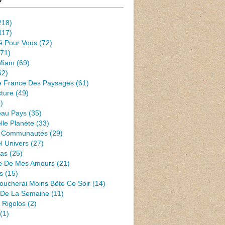
218)
117)
té Pour Vous
(72)
71)
Miam
(69)
62)
e France Des Paysages
(61)
ture
(49)
)
eau Pays
(35)
lle Planète
(33)
 Communautés
(29)
l Univers
(27)
Pas
(25)
e De Mes Amours
(21)
s
(15)
oucherai Moins Bête Ce Soir
(14)
s De La Semaine
(11)
 Rigolos
(2)
(1)