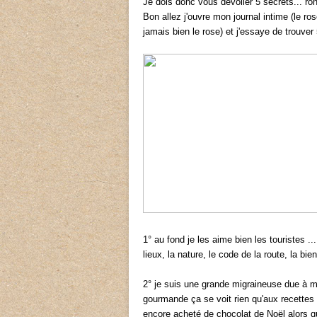
Je dois donc vous dévoiler 5 secrets... roh
Bon allez j'ouvre mon journal intime (le rose
jamais bien le rose) et j'essaye de trouve
1° au fond je les aime bien les touristes .
lieux, la nature, le code de la route, la bie
2° je suis une grande migraineuse due à mo
gourmande ça se voit rien qu'aux recettes 
encore acheté de chocolat de Noël alors qu'i