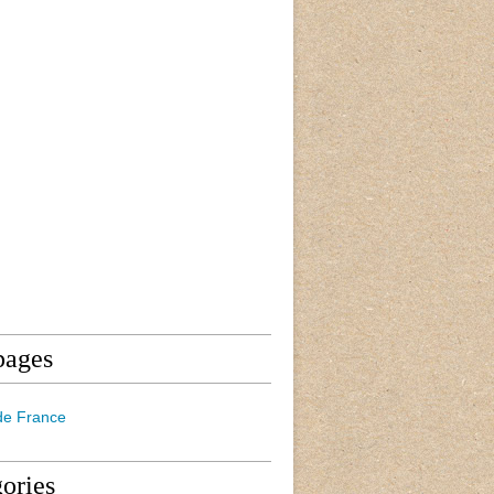
pages
de France
ories