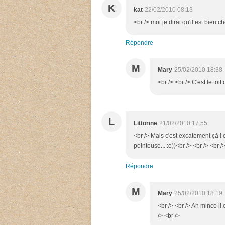
K
kat
22/02/2010 08:13
<br /> moi je dirai qu'il est bien ch
Répondre
M
Mary
25/02/2010 18:38
<br /> <br /> C'est le toi
L
Littorine
21/02/2010 17:55
<br /> Mais c'est excatement çà ! e
pointeuse... :o))<br /> <br /> <br /
Répondre
M
Mary
25/02/2010 18:19
<br /> <br /> Ah mince il
/> <br />