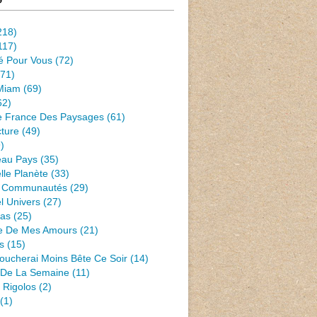
218)
117)
té Pour Vous
(72)
71)
Miam
(69)
62)
e France Des Paysages
(61)
ture
(49)
)
eau Pays
(35)
lle Planète
(33)
 Communautés
(29)
l Univers
(27)
Pas
(25)
e De Mes Amours
(21)
s
(15)
oucherai Moins Bête Ce Soir
(14)
s De La Semaine
(11)
 Rigolos
(2)
(1)