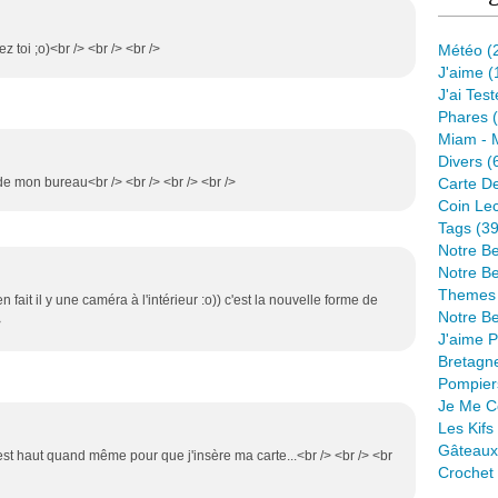
ez toi ;o)<br /> <br /> <br />
Météo
(
J'aime
(
J'ai Tes
Phares
(
Miam - 
Divers
(
t de mon bureau<br /> <br /> <br /> <br />
Carte D
Coin Lec
Tags
(39
Notre B
Notre Be
Themes
n fait il y une caméra à l'intérieur :o)) c'est la nouvelle forme de
Notre Be
>
J'aime 
Bretagn
Pompier
Je Me C
Les Kif
Gâteaux
 est haut quand même pour que j'insère ma carte...<br /> <br /> <br
Crochet