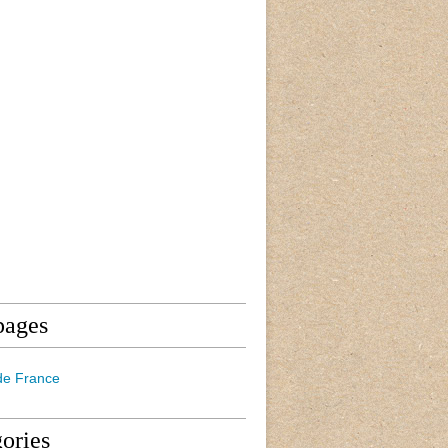
pages
de France
ories