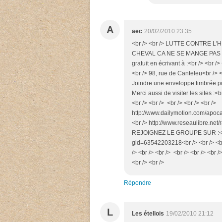
A
aec
20/02/2010 23:35
<br /> <br /> LUTTE CONTRE L'HI
CHEVAL CA NE SE MANGE PAS !<br 
gratuit en écrivant à :<br /> <br 
<br /> 98, rue de Canteleu<br /> <
Joindre une enveloppe timbrée pour
Merci aussi de visiter les sites :<br
<br /> <br /> <br /> <br /> <br />
http://www.dailymotion.com/apocal
<br /> http://www.reseaulibre.net/r
REJOIGNEZ LE GROUPE SUR :<br /
gid=63542203218<br /> <br /> <br 
/> <br /> <br /> <br /> <br /> <br /
<br /> <br />
Répondre
L
Les étellois
19/02/2010 21:12