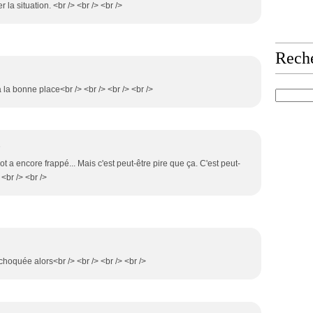
la situation. <br /> <br /> <br />
Rech
 a la bonne place<br /> <br /> <br /> <br />
5
ot a encore frappé... Mais c'est peut-être pire que ça. C'est peut-
<br /> <br />
 choquée alors<br /> <br /> <br /> <br />