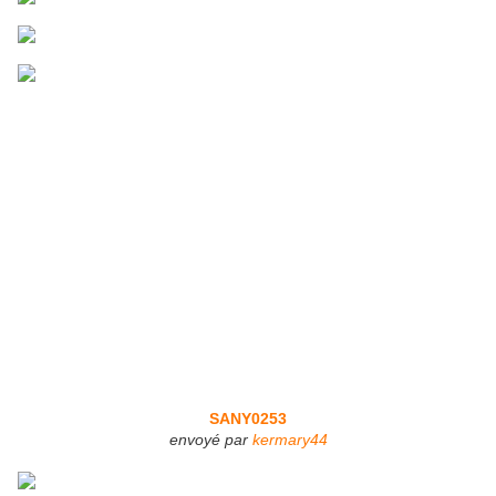
SANY0253
envoyé par
kermary44