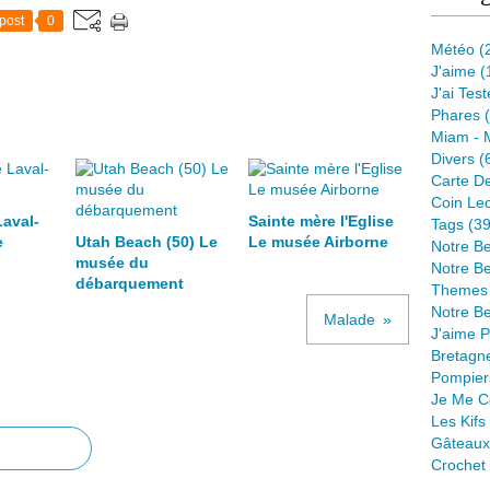
post
0
Météo
(
J'aime
(
J'ai Tes
Phares
(
Miam - 
Divers
(
Carte D
Coin Lec
aval-
Sainte mère l'Eglise
Tags
(39
e
Utah Beach (50) Le
Le musée Airborne
Notre B
musée du
Notre Be
débarquement
Themes
Notre Be
Malade
J'aime 
Bretagn
Pompier
Je Me C
Les Kif
Gâteaux
Crochet