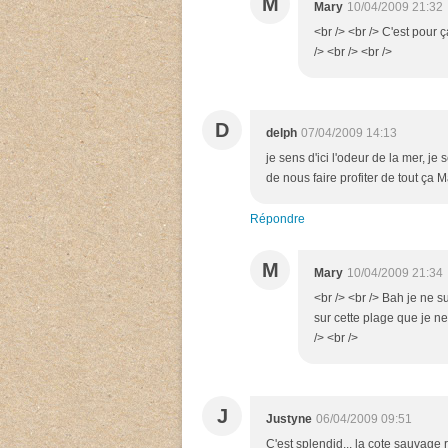
M
Mary
10/04/2009 21:32
<br /> <br /> C'est pour ç
/> <br /> <br />
D
delph
07/04/2009 14:13
je sens d'ici l'odeur de la mer, je 
de nous faire profiter de tout ça 
Répondre
M
Mary
10/04/2009 21:34
<br /> <br /> Bah je ne s
sur cette plage que je ne
/> <br />
J
Justyne
06/04/2009 09:51
C'est splendid... la cote sauvage r