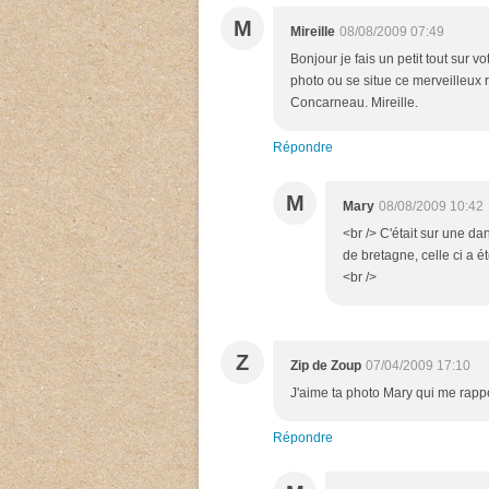
M
Mireille
08/08/2009 07:49
Bonjour je fais un petit tout sur v
photo ou se situe ce merveilleux 
Concarneau. Mireille.
Répondre
M
Mary
08/08/2009 10:42
<br /> C'était sur une da
de bretagne, celle ci a ét
<br />
Z
Zip de Zoup
07/04/2009 17:10
J'aime ta photo Mary qui me rappe
Répondre