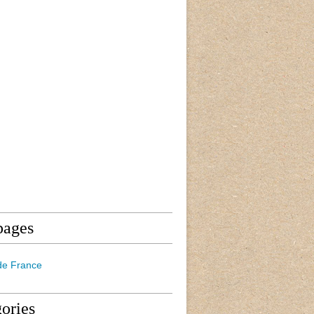
pages
de France
ories