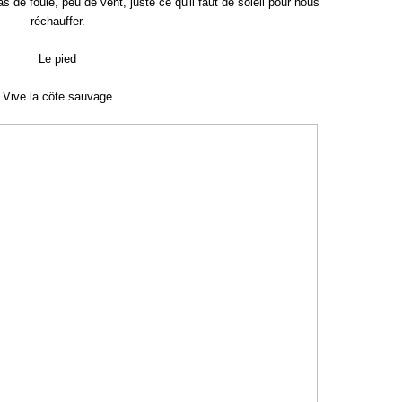
 de foule, peu de vent, juste ce qu'il faut de soleil pour nous
réchauffer.
Le pied
Vive la côte sauvage