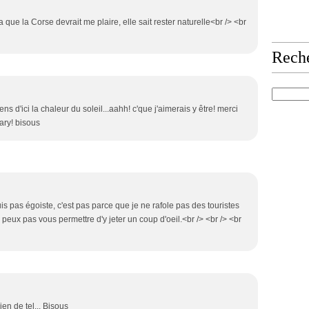
a que la Corse devrait me plaire, elle sait rester naturelle<br /> <br
Rech
sens d'ici la chaleur du soleil...aahh! c'que j'aimerais y être! merci
Mary! bisous
uis pas égoiste, c'est pas parce que je ne rafole pas des touristes
 peux pas vous permettre d'y jeter un coup d'oeil.<br /> <br /> <br
ien de tel... Bisous