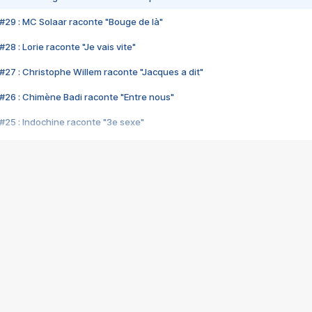
#29 : MC Solaar raconte "Bouge de là"
28 : Lorie raconte "Je vais vite"
#27 : Christophe Willem raconte "Jacques a dit"
#26 : Chimène Badi raconte "Entre nous"
#25 : Indochine raconte "3e sexe"
#24 : Zaho raconte "C'est chelou"
#23 : Patrick Bruel raconte "Au café des délices"
#22 : Kyo raconte "Le chemin"
#21 : Nolwenn Leroy raconte "Cassé"
#20 : Patrick Hernandez raconte "Born to be alive"
#19 : Lorie raconte "Près de moi"
#18 : Michael Jones raconte "A nos actes manqués" (avec Jean-Jacque