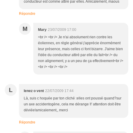
conducteur est comme attiré par elles. Amicalement, maous
Répondre
M
Mary
23/07/2009 17:00
<br /> <br /> Je n'ai absolument rien contre les
éoliennes, en règle général j'apprécie énormément
leur présence, mais celles ci font bizarre. J'aime bien
l'idée du conducteur attiré par elle du fait<br /> du
non alignement, y a un peu de ça effectivement<br />
<br /> <br /> <br />
L
lenez o vent
22/07/2009 17:44
Là, suis c hoquée par ton cliché :elles ont poussé quand?sur
un axe accidentogène, cela me dérange !l' attention doit être
déviée!amicalement,, merci
Répondre