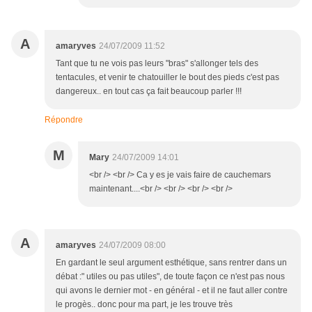
A
amaryves
24/07/2009 11:52
Tant que tu ne vois pas leurs "bras" s'allonger tels des
tentacules, et venir te chatouiller le bout des pieds c'est pas
dangereux.. en tout cas ça fait beaucoup parler !!!
Répondre
M
Mary
24/07/2009 14:01
<br /> <br /> Ca y es je vais faire de cauchemars
maintenant....<br /> <br /> <br /> <br />
A
amaryves
24/07/2009 08:00
En gardant le seul argument esthétique, sans rentrer dans un
débat :" utiles ou pas utiles", de toute façon ce n'est pas nous
qui avons le dernier mot - en général - et il ne faut aller contre
le progès.. donc pour ma part, je les trouve très