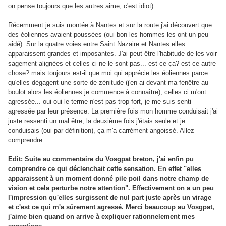
on pense toujours que les autres aime, c'est idiot).
Récemment je suis montée à Nantes et sur la route j'ai découvert que
des éoliennes avaient poussées (oui bon les hommes les ont un peu
aidé). Sur la quatre voies entre Saint Nazaire et Nantes elles
apparaissent grandes et imposantes. J'ai peut être l'habitude de les voir
sagement alignées et celles ci ne le sont pas... est ce ça? est ce autre
chose? mais toujours est-il que moi qui apprécie les éoliennes parce
qu'elles dégagent une sorte de zénitude (j'en ai devant ma fenêtre au
boulot alors les éoliennes je commence à connaître), celles ci m'ont
agressée... oui oui le terme n'est pas trop fort, je me suis senti
agressée par leur présence. La première fois mon homme conduisait j'ai
juste ressenti un mal être, la deuxième fois j'étais seule et je
conduisais (oui par définition), ça m'a carrément angoissé. Allez
comprendre.
Edit: Suite au commentaire du Vosgpat breton, j'ai enfin pu
comprendre ce qui déclenchait cette sensation. En effet "elles
apparaissent à un moment donné pile poil dans notre champ de
vision et cela perturbe notre attention". Effectivement on a un peu
l'impression qu'elles surgissent de nul part juste après un virage
et c'est ce qui m'a sûrement agressé. Merci beaucoup au Vosgpat,
j'aime bien quand on arrive à expliquer rationnelement mes