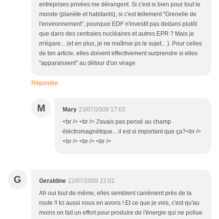
entreprises privées me dérangent. Si c'est si bien pour tout le
monde (planète et habitants), si c'est tellement "Grenelle de
l'environnement", pourquoi EDF n'investit pas dedans plutôt
que dans des centrales nucléaires et autres EPR ? Mais je
m'égare... (et en plus, je ne maîtrise ps le sujet... ). Pour celles
de ton article, elles doivent effectivement surprendre si elles
"apparaissent" au détour d'un virage
Répondre
M
Mary
23/07/2009 17:02
<br /> <br /> J'avais pas pensé au champ
éléctromagnétique... il est si important que ça?<br />
<br /> <br /> <br />
G
Geraldine
22/07/2009 22:01
Ah oui tout de même, elles semblent carrément près de la
route !! Ici aussi nous en avons ! Et ce que je vois, c'est qu'au
moins on fait un effort pour produire de l'énergie qui ne pollue