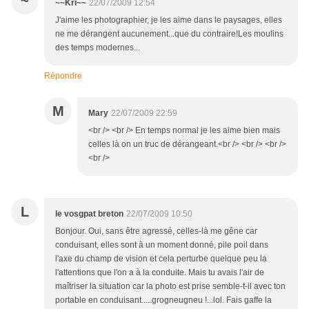
~
~~Kri~~
22/07/2009 12:54
J'aime les photographier, je les aime dans le paysages, elles
ne me dérangent aucunement...que du contraire!Les moulins
des temps modernes...
Répondre
M
Mary
22/07/2009 22:59
<br /> <br /> En temps normal je les aime bien mais
celles là on un truc de dérangeant.<br /> <br /> <br />
<br />
L
le vosgpat breton
22/07/2009 10:50
Bonjour. Oui, sans être agressé, celles-là me gêne car
conduisant, elles sont à un moment donné, pile poil dans
l'axe du champ de vision et cela perturbe quelque peu la
l'attentions que l'on a à la conduite. Mais tu avais l'air de
maîtriser la situation car la photo est prise semble-t-il avec ton
portable en conduisant.....grogneugneu !...lol. Fais gaffe la