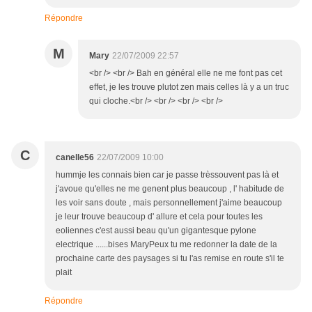
Répondre
M
Mary
22/07/2009 22:57
<br /> <br /> Bah en général elle ne me font pas cet
effet, je les trouve plutot zen mais celles là y a un truc
qui cloche.<br /> <br /> <br /> <br />
C
canelle56
22/07/2009 10:00
hummje les connais bien car je passe trèssouvent pas là et
j'avoue qu'elles ne me genent plus beaucoup , l' habitude de
les voir sans doute , mais personnellement j'aime beaucoup
je leur trouve beaucoup d' allure et cela pour toutes les
eoliennes c'est aussi beau qu'un gigantesque pylone
electrique ......bises MaryPeux tu me redonner la date de la
prochaine carte des paysages si tu l'as remise en route s'il te
plait
Répondre