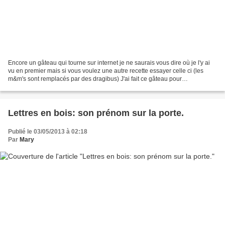
Encore un gâteau qui tourne sur internet je ne saurais vous dire où je l'y ai
vu en premier mais si vous voulez une autre recette essayer celle ci (les
m&m's sont remplacés par des dragibus) J'ai fait ce gâteau pour
l'anniversaire d'une copine de mon...
Lettres en bois: son prénom sur la porte.
Publié le 03/05/2013 à 02:18
Par
Mary