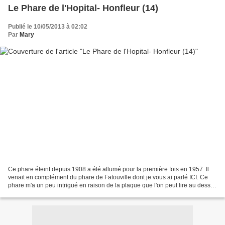
Le Phare de l'Hopital- Honfleur (14)
Publié le 10/05/2013 à 02:02
Par
Mary
Ce phare éteint depuis 1908 a été allumé pour la première fois en 1957. Il
venait en complément du phare de Fatouville dont je vous ai parlé ICI. Ce
phare m'a un peu intrigué en raison de la plaque que l'on peut lire au dessus
de la porte d'entrée. Académie...