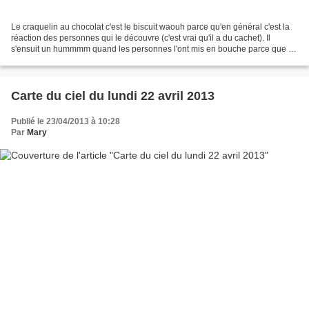
Le craquelin au chocolat c'est le biscuit waouh parce qu'en général c'est la
réaction des personnes qui le découvre (c'est vrai qu'il a du cachet). Il
s'ensuit un hummmm quand les personnes l'ont mis en bouche parce que le
craquant de l'extérieur s'oppose...
Carte du ciel du lundi 22 avril 2013
Publié le 23/04/2013 à 10:28
Par
Mary